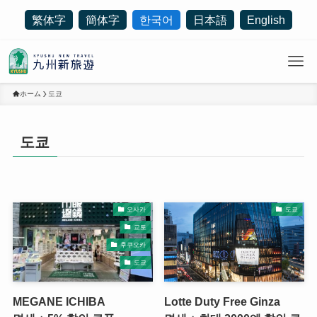
繁体字
簡体字
한국어
日本語
English
ホーム
도쿄
도쿄
오사카
도쿄
교토
후쿠오카
도쿄
MEGANE ICHIBA
Lotte Duty Free Ginza