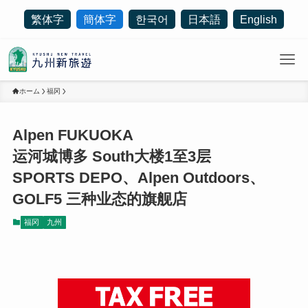
繁体字
簡体字
한국어
日本語
English
ホーム
福冈
Alpen FUKUOKA
运河城博多 South大楼1至3层
SPORTS DEPO、Alpen Outdoors、
GOLF5 三种业态的旗舰店
福冈
九州