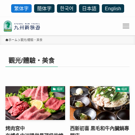
繁体字
簡体字
한국어
日本語
English
ホーム
觀光/體驗・美食
觀光/體驗・美食
福岡
福岡
烤肉宮中
西新初喜 黒毛和牛內臟鍋專