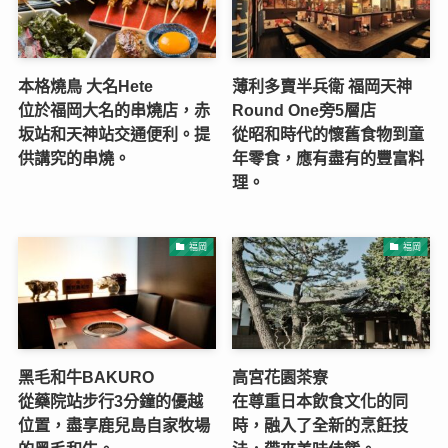
本格燒鳥 大名Hete
薄利多賣半兵衛 福岡天神
位於福岡大名的串燒店，赤
Round One旁5層店
坂站和天神站交通便利。提
從昭和時代的懷舊食物到童
供講究的串燒。
年零食，應有盡有的豐富料
理。
福岡
福岡
黑毛和牛BAKURO
高宮花園茶寮
從藥院站步行3分鐘的優越
在尊重日本飲食文化的同
位置，盡享鹿兒島自家牧場
時，融入了全新的烹飪技