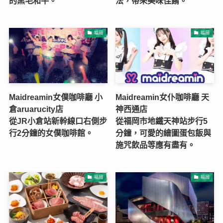
的黑毛和牛。
法，帶來美味佳餚。
福岡
福岡
Maidreamin女僕咖啡廳 小
Maidreamin女仆咖啡廳 天
倉aruarucity店
神西通店
從JR小倉站新幹線口右側步
從福岡市地鐵天神站步行5
行2分鐘的女僕咖啡館。
分鐘，可愛的繪圖蛋包飯與
施咒飲品等應有盡有。
福岡
福岡