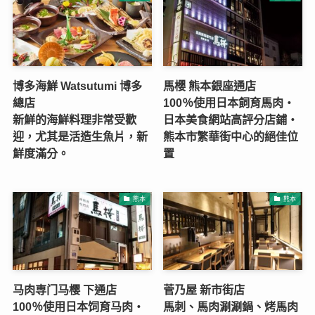
博多海鮮 Watsutumi 博多
馬櫻 熊本銀座通店
總店
100％使用日本飼育馬肉・
新鮮的海鮮料理非常受歡
日本美食網站高評分店鋪・
迎，尤其是活造生魚片，新
熊本市繁華街中心的絕佳位
鮮度滿分。
置
熊本
熊本
马肉専门马樱 下通店
菅乃屋 新市街店
100％使用日本饲育马肉・
馬刺、馬肉涮涮鍋、烤馬肉