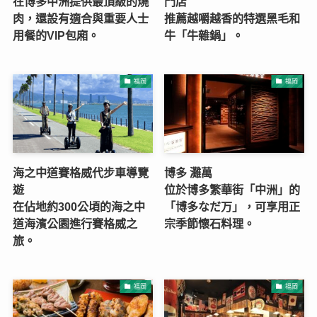
在博多中洲提供最頂級的燒
門店
肉，還設有適合與重要人士
推薦越嚼越香的特選黑毛和
用餐的VIP包廂。
牛「牛雜鍋」。
福岡
福岡
海之中道賽格威代步車導覽
博多 灘萬
遊
位於博多繁華街「中洲」的
在佔地約300公頃的海之中
「博多なだ万」，可享用正
道海濱公園進行賽格威之
宗季節懷石料理。
旅。
福岡
福岡