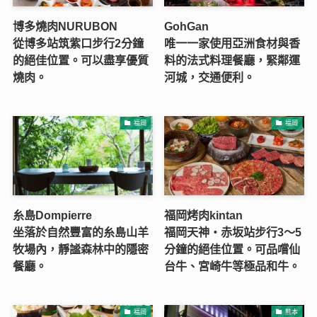
博多燒肉NURUBON
GohGan
從博多站筑紫口步行2分鐘
唯一一家使用亞洲食材與香
的絕佳位置。可以盡享優質
料的法式料理餐廳，緊鄰運
燒肉。
河城，交通便利。
福岡
福岡
糸島Dompierre
福岡烤肉kintan
坐落於自然豐富的糸島山羊
福岡天神・赤坂站步行3～5
牧場內，靜謐森林中的隱密
分鐘的絕佳位置。可品嚐仙
餐廳。
台牛、宮崎牛等極品和牛。
福岡
熊本